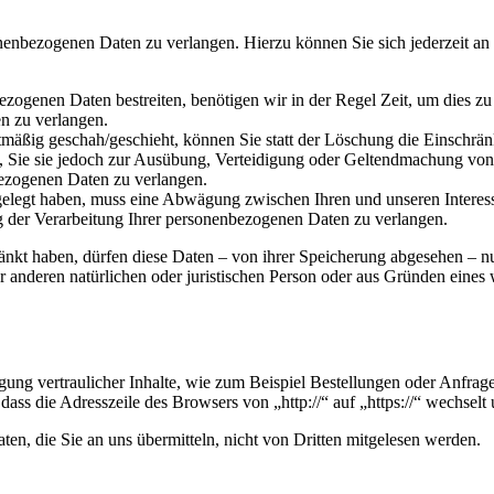
onenbezogenen Daten zu verlangen. Hierzu können Sie sich jederzeit a
ezogenen Daten bestreiten, benötigen wir in der Regel Zeit, um dies z
n zu verlangen.
mäßig geschah/geschieht, können Sie statt der Löschung die Einschrän
Sie sie jedoch zur Ausübung, Verteidigung oder Geltendmachung von R
ezogenen Daten zu verlangen.
legt haben, muss eine Abwägung zwischen Ihren und unseren Interess
g der Verarbeitung Ihrer personenbezogenen Daten zu verlangen.
änkt haben, dürfen diese Daten – von ihrer Speicherung abgesehen – n
anderen natürlichen oder juristischen Person oder aus Gründen eines w
ung vertraulicher Inhalte, wie zum Beispiel Bestellungen oder Anfrage
dass die Adresszeile des Browsers von „http://“ auf „https://“ wechsel
en, die Sie an uns übermitteln, nicht von Dritten mitgelesen werden.