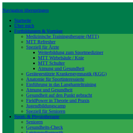
Navigation überspringen
Startseite
Über mich
Fortbildungen & Vorträge
Medizinische Trainingstherapie (MTT)
MTT Refresher
Speziell für Ärzte
Weiterbildung zum Sportmediziner
MTT Wirbelsäule / Knie
MTT Schulter
Atmung und Gesundheit
Gerätegestützte Krankengymnastik (KGG)
Anatomie für Sportinteressierte
Einführung in das Langhanteltraining
Atmung und Gesundheit
Gesundheit auf den Punkt gebracht
FieldPower in Theorie und Praxis
Jugendbildungscamp
Speziell für Senioren
Sport- & Physiotherapie
Senioren
Gesundheits-Check
Leistungsdiagnostik