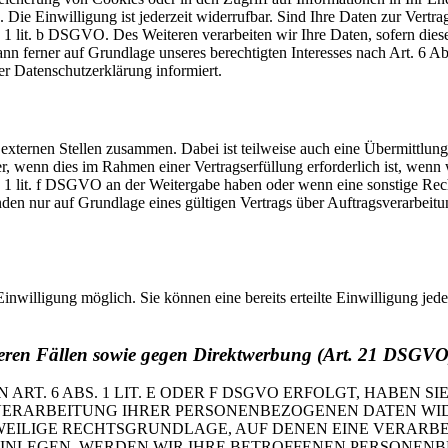
Die Einwilligung ist jederzeit widerrufbar. Sind Ihre Daten zur Vert
. 1 lit. b DSGVO. Des Weiteren verarbeiten wir Ihre Daten, sofern diese 
 ferner auf Grundlage unseres berechtigten Interesses nach Art. 6 Abs
r Datenschutzerklärung informiert.
 externen Stellen zusammen. Dabei ist teilweise auch eine Übermittlung
 wenn dies im Rahmen einer Vertragserfüllung erforderlich ist, wenn wi
s. 1 lit. f DSGVO an der Weitergabe haben oder wenn eine sonstige Re
n nur auf Grundlage eines gültigen Vertrags über Auftragsverarbeitun
inwilligung möglich. Sie können eine bereits erteilte Einwilligung jed
eren Fällen sowie gegen Direktwerbung (Art. 21 DSGVO
. 6 ABS. 1 LIT. E ODER F DSGVO ERFOLGT, HABEN SIE
VERARBEITUNG IHRER PERSONENBEZOGENEN DATEN WIDE
EWEILIGE RECHTSGRUNDLAGE, AUF DENEN EINE VERARBE
NLEGEN, WERDEN WIR IHRE BETROFFENEN PERSONENBE