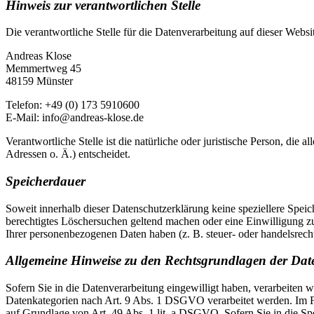
Hinweis zur verantwortlichen Stelle
Die verantwortliche Stelle für die Datenverarbeitung auf dieser Websit
Andreas Klose
Memmertweg 45
48159 Münster
Telefon: +49 (0) 173 5910600
E-Mail: info@andreas-klose.de
Verantwortliche Stelle ist die natürliche oder juristische Person, d
Adressen o. Ä.) entscheidet.
Speicherdauer
Soweit innerhalb dieser Datenschutzerklärung keine speziellere Spei
berechtigtes Löschersuchen geltend machen oder eine Einwilligung zu
Ihrer personenbezogenen Daten haben (z. B. steuer- oder handelsrecht
Allgemeine Hinweise zu den Rechtsgrundlagen der Date
Sofern Sie in die Datenverarbeitung eingewilligt haben, verarbeiten
Datenkategorien nach Art. 9 Abs. 1 DSGVO verarbeitet werden. Im Fa
auf Grundlage von Art. 49 Abs. 1 lit. a DSGVO. Sofern Sie in die Spe