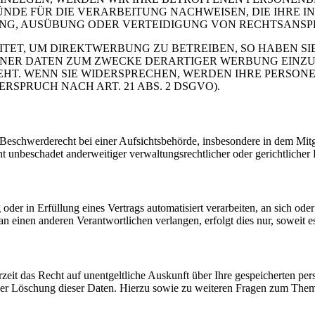
DE FÜR DIE VERARBEITUNG NACHWEISEN, DIE IHRE IN
G, AUSÜBUNG ODER VERTEIDIGUNG VON RECHTSANSPRÜC
T, UM DIREKTWERBUNG ZU BETREIBEN, SO HABEN SIE
ER DATEN ZUM ZWECKE DERARTIGER WERBUNG EINZULEG
EHT. WENN SIE WIDERSPRECHEN, WERDEN IHRE PERSO
PRUCH NACH ART. 21 ABS. 2 DSGVO).
schwerderecht bei einer Aufsichtsbehörde, insbesondere in dem Mitgli
 unbeschadet anderweitiger verwaltungsrechtlicher oder gerichtlicher 
oder in Erfüllung eines Vertrags automatisiert verarbeiten, an sich od
n einen anderen Verantwortlichen verlangen, erfolgt dies nur, soweit e
zeit das Recht auf unentgeltliche Auskunft über Ihre gespeicherten 
der Löschung dieser Daten. Hierzu sowie zu weiteren Fragen zum Them