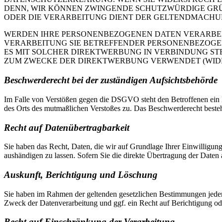
DENN, WIR KÖNNEN ZWINGENDE SCHUTZWÜRDIGE GRÜN
ODER DIE VERARBEITUNG DIENT DER GELTENDMACHUN
WERDEN IHRE PERSONENBEZOGENEN DATEN VERARBEITE
VERARBEITUNG SIE BETREFFENDER PERSONENBEZOGEN
ES MIT SOLCHER DIREKTWERBUNG IN VERBINDUNG ST
ZUM ZWECKE DER DIREKTWERBUNG VERWENDET (WIDERS
Beschwerde­recht bei der zuständigen Aufsichts­behörde
Im Falle von Verstößen gegen die DSGVO steht den Betroffenen ein Be
des Orts des mutmaßlichen Verstoßes zu. Das Beschwerderecht besteht
Recht auf Daten­übertrag­barkeit
Sie haben das Recht, Daten, die wir auf Grundlage Ihrer Einwilligung 
aushändigen zu lassen. Sofern Sie die direkte Übertragung der Daten a
Auskunft, Berichtigung und Löschung
Sie haben im Rahmen der geltenden gesetzlichen Bestimmungen jeder
Zweck der Datenverarbeitung und ggf. ein Recht auf Berichtigung o
Recht auf Einschränkung der Verarbeitung