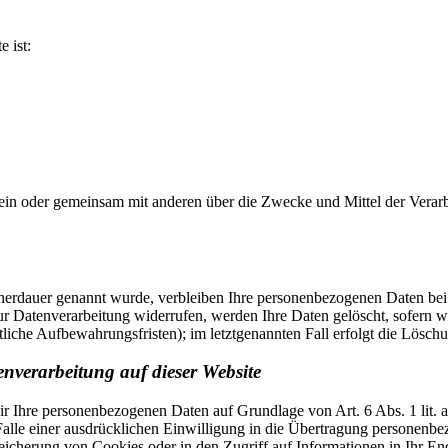
e ist:
ie allein oder gemeinsam mit anderen über die Zwecke und Mittel der V
cherdauer genannt wurde, verbleiben Ihre personenbezogenen Daten bei 
r Datenverarbeitung widerrufen, werden Ihre Daten gelöscht, sofern wi
liche Aufbewahrungsfristen); im letztgenannten Fall erfolgt die Löschu
nverarbeitung auf dieser Website
 wir Ihre personenbezogenen Daten auf Grundlage von Art. 6 Abs. 1 li
lle einer ausdrücklichen Einwilligung in die Übertragung personenbez
icherung von Cookies oder in den Zugriff auf Informationen in Ihr Endge