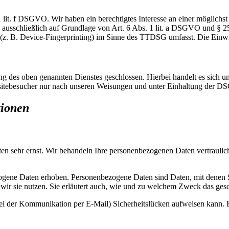
lit. f DSGVO. Wir haben ein berechtigtes Interesse an einer möglichst 
ng ausschließlich auf Grundlage von Art. 6 Abs. 1 lit. a DSGVO und §
(z. B. Device-Fingerprinting) im Sinne des TTDSG umfasst. Die Einwill
 des oben genannten Dienstes geschlossen. Hierbei handelt es sich um
bsitebesucher nur nach unseren Weisungen und unter Einhaltung der D
tionen
ten sehr ernst. Wir behandeln Ihre personenbezogenen Daten vertrauli
ene Daten erhoben. Personenbezogene Daten sind Daten, mit denen Sie
wir sie nutzen. Sie erläutert auch, wie und zu welchem Zweck das gesc
bei der Kommunikation per E-Mail) Sicherheitslücken aufweisen kann. E