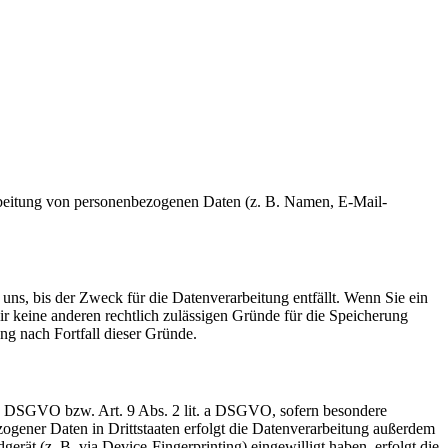
erarbeitung von personenbezogenen Daten (z. B. Namen, E-Mail-
uns, bis der Zweck für die Datenverarbeitung entfällt. Wenn Sie ein
r keine anderen rechtlich zulässigen Gründe für die Speicherung
ng nach Fortfall dieser Gründe.
t. a DSGVO bzw. Art. 9 Abs. 2 lit. a DSGVO, sofern besondere
ogener Daten in Drittstaaten erfolgt die Datenverarbeitung außerdem
rät (z. B. via Device-Fingerprinting) eingewilligt haben, erfolgt die